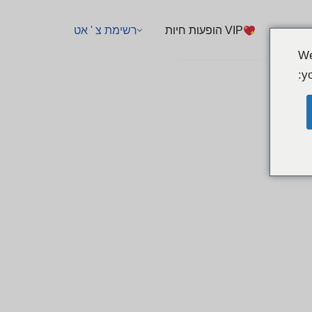
VIP הופעות חיות
רשימת צ ' אט
We
yo