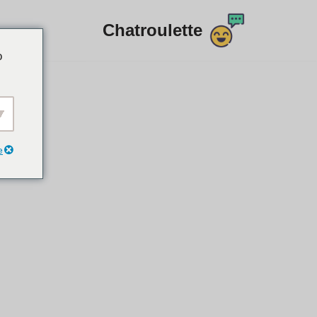
Chatroulette
דלג
o
לתוכן
e