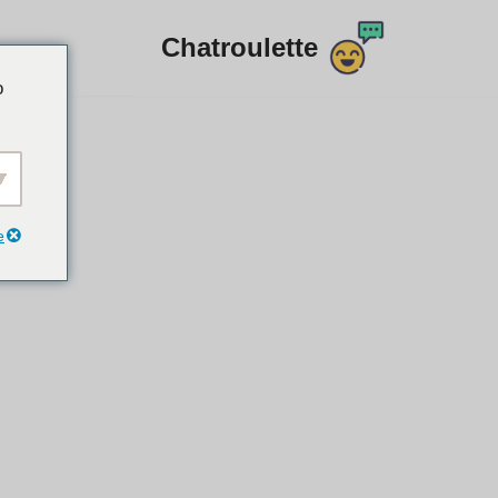
Chatroulette
דלג
o
לתוכן
e