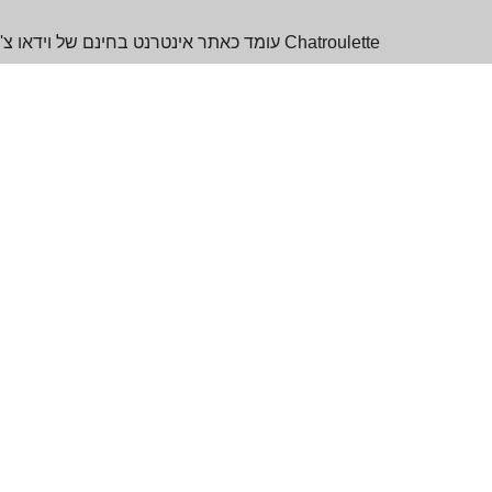
Chatroulette עומד כאתר אינטרנט בחינם 
חדשות, לעסוק בדיונים החל מאירועים אקטואליים ועד 
מה זה Chatroulette?
Chatroulette היא פלטפורמת וידאו צ'אט 
משמשת כמרחב דינמי לדיאלוג וחיבור גלובליים.
מדוע כדאי לבחור Chatroulette?
צאו למסע מלהיב עם te
העולם ברגע. שימוש בבורר המדינות מאפשר לך להתא
בעתיד. התכוננו לחוות עולם של אפשרויות.