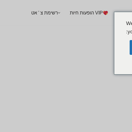
VIP הופעות חיות
רשימת צ ' אט
We
yo