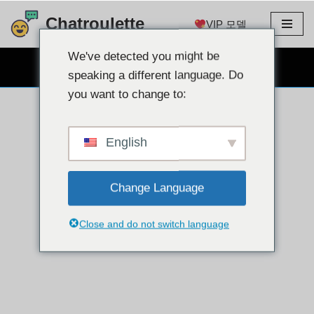
Chatroulette
VIP 모델
콘
텐
We've detected you might be
무료 웹캠 채팅
츠
speaking a different language. Do
로
you want to change to:
건
너
뛰
English
기
Change Language
Close and do not switch language